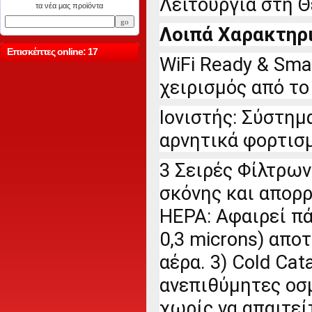
Λειτουργία στη 
τα νέα μας προϊόντα
Λοιπά Χαρακτηρι
Επισκέπτες online: 17
WiFi Ready & Sma
χειρισμός από το 
Ιονιστής: Σύστημ
αρνητικά φορτισμ
3 Σειρές Φίλτρων:
σκόνης και απορρ
ΗΕΡΑ: Αφαιρεί π
0,3 microns) απο
αέρα. 3) Cold Cat
ανεπιθύμητες οσμ
χωρίς να απαιτεί