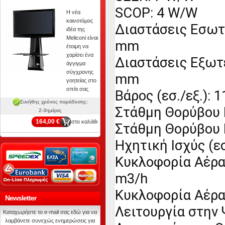
SCOP: 4 W/W
Η νέα
καινοτόμος
Διαστάσεις Εσωτ
ιδέα της
Meliconi είναι
mm
έτοιμη να
χαρίσει ένα
Διαστάσεις Εξωτ
άγγιγμα
σύγχρονης
mm
γοητείας στο
σπίτι σας
Βάρος (εσ./εξ.): 1
Συνήθης χρόνος παράδοσης:
Στάθμη Θορύβου 
2-3ημέρες
164,00 €
στο καλάθι
Στάθμη Θορύβου 
Ηχητική Ισχύς (εσ
Κυκλοφορία Αέρα
m3/h
Κυκλοφορία Αέρα
Newsletter
Λειτουργία στην
Καταχωρήστε το e-mail σας εδώ για να
λαμβάνετε συνεχώς ενημερώσεις για