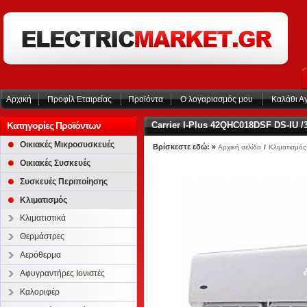
Αρχική
Προφίλ Εταιρείας
Προϊόντα
Ο λογαριασμός μου
Καλάθι Α
Κατηγορίες Προϊόντων
Carrier I-Plus 42QHC018DSF DS-IU
Οικιακές Μικροσυσκευές
Βρίσκεστε εδώ: »
Αρχική σελίδα
/
Κλιματισμός
Οικιακές Συσκευές
Συσκευές Περιποίησης
Κλιματισμός
Κλιματιστικά
Θερμάστρες
Αερόθερμα
Αφυγραντήρες Ιονιστές
Καλοριφέρ