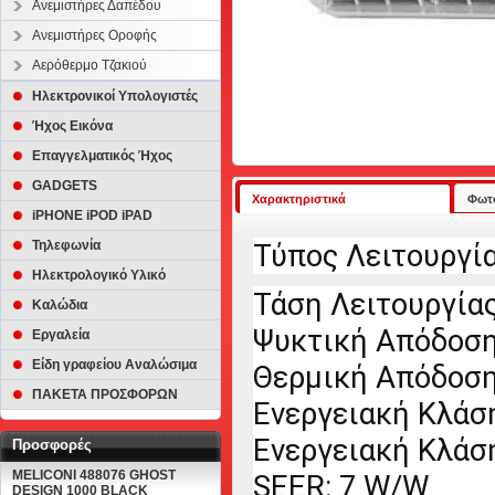
Ανεμιστήρες Δαπέδου
Ανεμιστήρες Οροφής
Αερόθερμο Τζακιού
Ηλεκτρονικοί Υπολογιστές
Ήχος Εικόνα
Επαγγελματικός Ήχος
GADGETS
Χαρακτηριστικά
Φωτ
iPHONE iPOD iPAD
Τηλεφωνία
Τύπος Λειτουργίας:
Ηλεκτρολογικό Υλικό
Τάση Λειτουργίας
Καλώδια
Ψυκτική Απόδοση 
Εργαλεία
Είδη γραφείου Αναλώσιμα
Θερμική Απόδοση 
ΠΑΚΕΤΑ ΠΡΟΣΦΟΡΩΝ
Ενεργειακή Κλάσ
Ενεργειακή Κλάσ
Προσφορές
MELICONI 488076 GHOST
SEER: 7 W/W
DESIGN 1000 BLACK