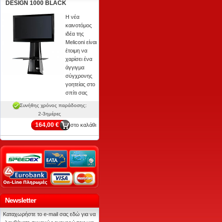
DESIGN 1000 BLACK
Η νέα
καινοτόμος
ιδέα της
Meliconi είναι
έτοιμη να
χαρίσει ένα
άγγιγμα
σύγχρονης
γοητείας στο
σπίτι σας
Συνήθης χρόνος παράδοσης:
2-3ημέρες
164,00 €
στο καλάθι
Newsletter
Καταχωρήστε το e-mail σας εδώ για να