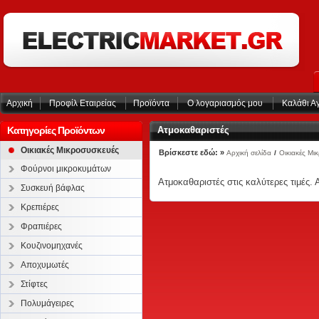
Αρχική
Προφίλ Εταιρείας
Προϊόντα
Ο λογαριασμός μου
Καλάθι Α
Κατηγορίες Προϊόντων
Ατμοκαθαριστές
Οικιακές Μικροσυσκευές
Βρίσκεστε εδώ: »
Αρχική σελίδα
/
Οικιακές Μι
Φούρνοι μικροκυμάτων
Ατμοκαθαριστές στις καλύτερες τιμές.
Συσκευή βάφλας
Κρεπιέρες
Φραπιέρες
Κουζινομηχανές
Αποχυμωτές
Στίφτες
Πολυμάγειρες