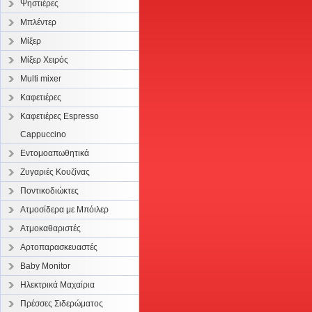
Ψηστιέρες
Μπλέντερ
Μίξερ
Μίξερ Χειρός
Multi mixer
Καφετιέρες
Καφετιέρες Espresso
Cappuccino
Εντομοαπωθητικά
Ζυγαριές Κουζίνας
Ποντικοδιώκτες
Ατμοσίδερα με Μπόιλερ
Ατμοκαθαριστές
Αρτοπαρασκευαστές
Baby Monitor
Ηλεκτρικά Μαχαίρια
Πρέσσες Σιδερώματος