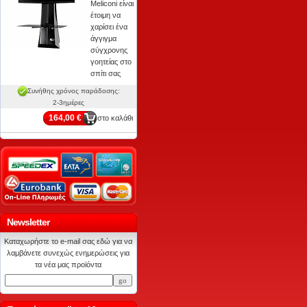
Meliconi είναι
έτοιμη να
χαρίσει ένα
άγγιγμα
σύγχρονης
γοητείας στο
σπίτι σας
Συνήθης χρόνος παράδοσης:
2-3ημέρες
164,00 €
στο καλάθι
Newsletter
Καταχωρήστε το e-mail σας εδώ για να
λαμβάνετε συνεχώς ενημερώσεις για
τα νέα μας προϊόντα