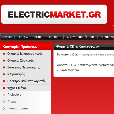
Αρχική
Προφίλ Εταιρείας
Προϊόντα
Ο λογαριασμός μου
Καλάθι Α
Κατηγορίες Προϊόντων
Φορητά CD & Κασετόφωνα
Οικιακές Μικροσυσκευές
Βρίσκεστε εδώ: »
Αρχική σελίδα
/
Ήχος Εικόν
Οικιακές Συσκευές
Φορητά CD & Κασετόφωνα. Ανταγωνισ
Συσκευές Περιποίησης
& Κασετόφωνα
Κλιματισμός
Ηλεκτρονικοί Υπολογιστές
Ήχος Εικόνα
Projectors
Πικάπ
Ηχοσυστήματα