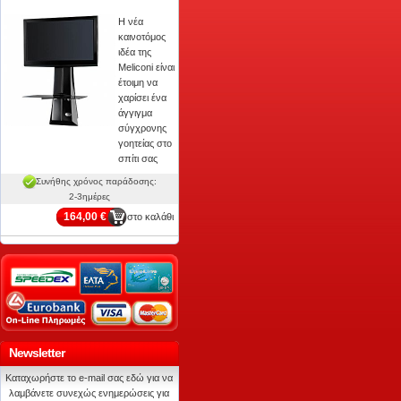
Η νέα
καινοτόμος
ιδέα της
Meliconi είναι
έτοιμη να
χαρίσει ένα
άγγιγμα
σύγχρονης
γοητείας στο
σπίτι σας
Συνήθης χρόνος παράδοσης:
2-3ημέρες
164,00 €
στο καλάθι
Newsletter
Καταχωρήστε το e-mail σας εδώ για να
λαμβάνετε συνεχώς ενημερώσεις για