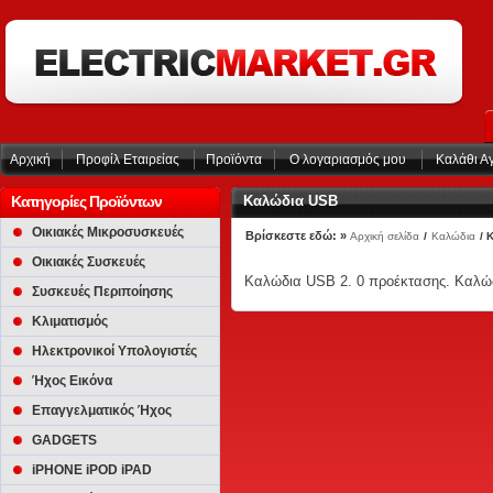
Αρχική
Προφίλ Εταιρείας
Προϊόντα
Ο λογαριασμός μου
Καλάθι Α
Κατηγορίες Προϊόντων
Καλώδια USB
Οικιακές Μικροσυσκευές
Βρίσκεστε εδώ: »
Αρχική σελίδα
/
Καλώδια
/ 
Οικιακές Συσκευές
Καλώδια USB 2. 0 προέκτασης. Καλώ
Συσκευές Περιποίησης
Κλιματισμός
Ηλεκτρονικοί Υπολογιστές
Ήχος Εικόνα
Επαγγελματικός Ήχος
GADGETS
iPHONE iPOD iPAD