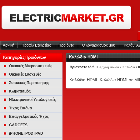
Αρχική
Προφίλ Εταιρείας
Προϊόντα
Ο λογαριασμός μου
Καλάθι Α
Κατηγορίες Προϊόντων
Καλώδια HDMI
Οικιακές Μικροσυσκευές
Βρίσκεστε εδώ: »
Αρχική σελίδα
/
Καλώδια
/ 
Οικιακές Συσκευές
Καλώδια HDMI. Καλώδια HDMI σε MIN
Συσκευές Περιποίησης
Κλιματισμός
Ηλεκτρονικοί Υπολογιστές
Ήχος Εικόνα
Επαγγελματικός Ήχος
GADGETS
iPHONE iPOD iPAD