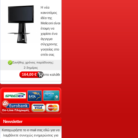
Η νέα
καινοτόμος
ιδέα της
Meliconi είναι
έτοιμη να
χαρίσει ένα
άγγιγμα
σύγχρονης
γοητείας στο
σπίτι σας
Συνήθης χρόνος παράδοσης:
2-3ημέρες
164,00 €
στο καλάθι
Newsletter
Καταχωρήστε το e-mail σας εδώ για να
λαμβάνετε συνεχώς ενημερώσεις για