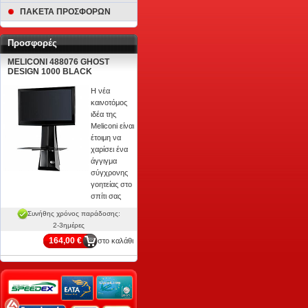
ΠΑΚΕΤΑ ΠΡΟΣΦΟΡΩΝ
Προσφορές
MELICONI 488076 GHOST
DESIGN 1000 BLACK
Η νέα
καινοτόμος
ιδέα της
Meliconi είναι
έτοιμη να
χαρίσει ένα
άγγιγμα
σύγχρονης
γοητείας στο
σπίτι σας
Συνήθης χρόνος παράδοσης:
2-3ημέρες
164,00 €
στο καλάθι