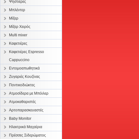
Ψηστιέρες
Μπλέντερ
Μίξερ
Μίξερ Χειρός
Multi mixer
Καφετιέρες
Καφετιέρες Espresso
Cappuccino
Εντομοαπωθητικά
Ζυγαριές Κουζίνας
Ποντικοδιώκτες
Ατμοσίδερα με Μπόιλερ
Ατμοκαθαριστές
Αρτοπαρασκευαστές
Baby Monitor
Ηλεκτρικά Μαχαίρια
Πρέσσες Σιδερώματος