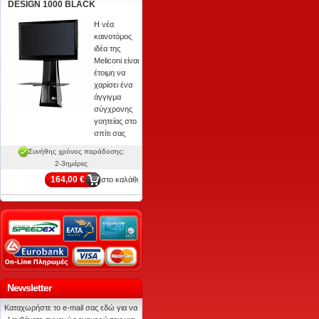
DESIGN 1000 BLACK
Η νέα
καινοτόμος
ιδέα της
Meliconi είναι
έτοιμη να
χαρίσει ένα
άγγιγμα
σύγχρονης
γοητείας στο
σπίτι σας
Συνήθης χρόνος παράδοσης:
2-3ημέρες
164,00 €
στο καλάθι
Newsletter
Καταχωρήστε το e-mail σας εδώ για να