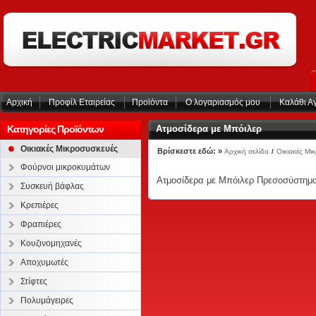
Αρχική
Προφίλ Εταιρείας
Προϊόντα
Ο λογαριασμός μου
Καλάθι Α
Κατηγορίες Προϊόντων
Ατμοσίδερα με Μπόιλερ
Οικιακές Μικροσυσκευές
Βρίσκεστε εδώ: »
Αρχική σελίδα
/
Οικιακές Μι
Φούρνοι μικροκυμάτων
Ατμοσίδερα με Μπόιλερ Πρεσοσύστημα
Συσκευή βάφλας
Κρεπιέρες
Φραπιέρες
Κουζινομηχανές
Αποχυμωτές
Στίφτες
Πολυμάγειρες