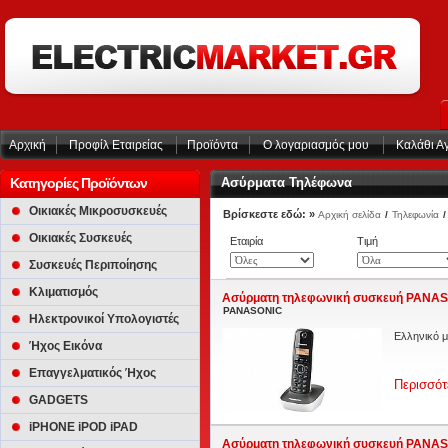
Αρχική
Προφίλ Εταιρείας
Προϊόντα
Ο λογαριασμός μου
Καλάθι Α
Κατηγορίες Προϊόντων
Ασύρματα Τηλέφωνα
Οικιακές Μικροσυσκευές
Βρίσκεστε εδώ: »
Αρχική σελίδα
/
Τηλεφωνία
/
Οικιακές Συσκευές
Εταιρία
Τιμή
Συσκευές Περιποίησης
Κλιματισμός
Ασύρματη τηλεφωνική συσκευή PANAS
PANASONIC
Ηλεκτρονικοί Υπολογιστές
Ελληνικό μ
Ήχος Εικόνα
Επαγγελματικός Ήχος
Περισσότ
GADGETS
iPHONE iPOD iPAD
Ασύρματη τηλεφωνική συσκευή PANAS