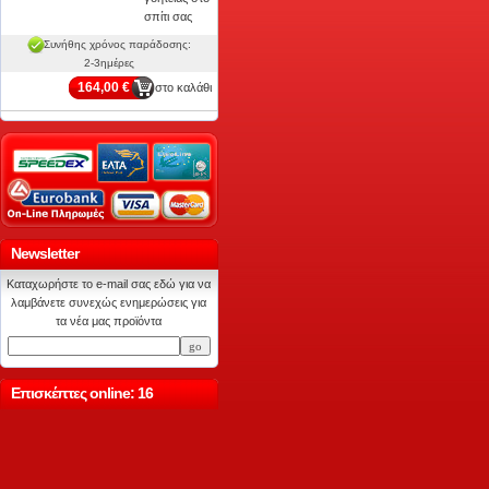
σπίτι σας
Συνήθης χρόνος παράδοσης:
2-3ημέρες
164,00 €
στο καλάθι
Newsletter
Καταχωρήστε το e-mail σας εδώ για να
λαμβάνετε συνεχώς ενημερώσεις για
τα νέα μας προϊόντα
Επισκέπτες online: 16