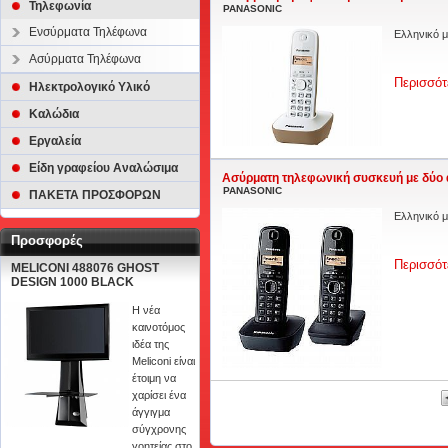
Τηλεφωνία
PANASONIC
Ενσύρματα Τηλέφωνα
Ελληνικό μ
Ασύρματα Τηλέφωνα
Περισσότ
Ηλεκτρολογικό Υλικό
Καλώδια
Εργαλεία
Είδη γραφείου Αναλώσιμα
Ασύρματη τηλεφωνική συσκευή με δύο
PANASONIC
ΠΑΚΕΤΑ ΠΡΟΣΦΟΡΩΝ
Ελληνικό μ
Προσφορές
Περισσότ
MELICONI 488076 GHOST
DESIGN 1000 BLACK
Η νέα
καινοτόμος
ιδέα της
Meliconi είναι
έτοιμη να
χαρίσει ένα
άγγιγμα
σύγχρονης
γοητείας στο