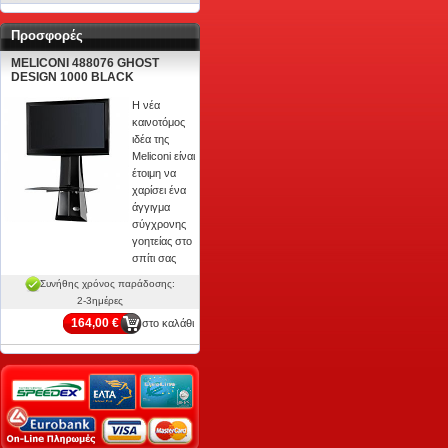
Προσφορές
MELICONI 488076 GHOST
DESIGN 1000 BLACK
Η νέα
καινοτόμος
ιδέα της
Meliconi είναι
έτοιμη να
χαρίσει ένα
άγγιγμα
σύγχρονης
γοητείας στο
σπίτι σας
Συνήθης χρόνος παράδοσης:
2-3ημέρες
164,00 €
στο καλάθι