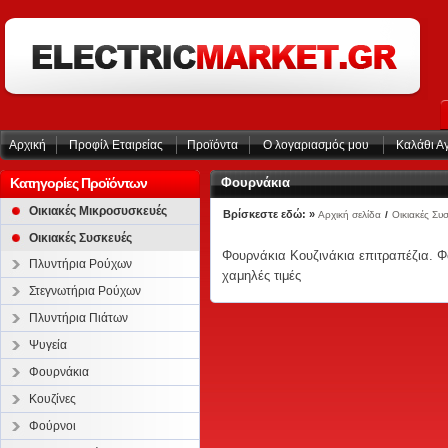
Αρχική
Προφίλ Εταιρείας
Προϊόντα
Ο λογαριασμός μου
Καλάθι Α
Κατηγορίες Προϊόντων
Φουρνάκια
Οικιακές Μικροσυσκευές
Βρίσκεστε εδώ: »
Αρχική σελίδα
/
Οικιακές Συ
Οικιακές Συσκευές
Φουρνάκια Κουζινάκια επιτραπέζια. Φο
Πλυντήρια Ρούχων
χαμηλές τιμές
Στεγνωτήρια Ρούχων
Πλυντήρια Πιάτων
Ψυγεία
Φουρνάκια
Κουζίνες
Φούρνοι