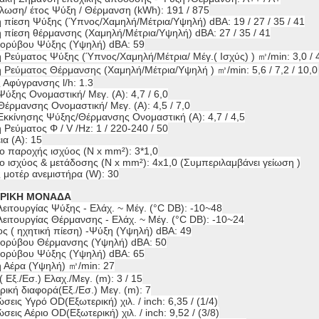
λωση/ έτος Ψύξη / Θέρμανση (kWh): 191 / 875
ή πίεση Ψύξης (Ύπνος/Χαμηλή/Μέτρια/Υψηλή) dBA: 19 / 27 / 35 / 41
ή πίεση θέρμανσης (Χαμηλή/Μέτρια/Υψηλή) dBA: 27 / 35 / 41
θορύβου Ψύξης (Υψηλή) dBA: 59
Ρεύματος Ψύξης (Ύπνος/Χαμηλή/Μέτρια/ Μέγ.( Ισχύς) ) ㎥/min: 3,0 / 4,2
 Ρεύματος Θέρμανσης (Χαμηλή/Μέτρια/Υψηλή ) ㎥/min: 5,6 / 7,2 / 10,0
 Αφύγρανσης l/h: 1.3
ύξης Ονομαστική/ Μεγ. (Α): 4,7 / 6,0
έρμανσης Ονομαστική/ Μεγ. (Α): 4,5 / 7,0
Εκκίνησης Ψύξης/Θέρμανσης Ονομαστική (A): 4,7 / 4,5
Ρεύματος Φ / V /Hz: 1 / 220-240 / 50
α (A): 15
ο παροχής ισχύος (N x mm²): 3*1,0
ο ισχύος & μετάδοσης (N x mm²): 4x1,0 (Συμπεριλαμβάνει γείωση )
 μοτέρ ανεμιστήρα (W): 30
ΡΙΚΗ ΜΟΝΑΔΑ
ειτουργίας Ψύξης - Ελάχ. ~ Μέγ. (°C DB): -10~48
ειτουργίας Θέρμανσης - Ελάχ. ~ Μέγ. (°C DB): -10~24
ς ( ηχητική πίεση) -Ψύξη (Υψηλή) dBA: 49
θορύβου Θέρμανσης (Υψηλή) dBA: 50
θορύβου Ψύξης (Υψηλή) dBA: 65
 Αέρα (Υψηλή) ㎥/min: 27
 Εξ./Εσ.) Ελαχ./Μεγ. (m): 3 / 15
ική διαφορά(Εξ./Εσ.) Μεγ. (m): 7
εις Υγρό OD(Εξωτερική) χιλ. / inch: 6,35 / (1/4)
εις Αέριο OD(Εξωτερική) χιλ. / inch: 9,52 / (3/8)