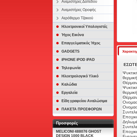
Ανεμιστήρες Δαπέδου
Ανεμιστήρες Οροφής
Αερόθερμο Τζακιού
Ηλεκτρονικοί Υπολογιστές
Ήχος Εικόνα
Επαγγελματικός Ήχος
GADGETS
Χαρακτη
iPHONE iPOD iPAD
ΕΣΩΤ
Τηλεφωνία
Ψυκτική
Ηλεκτρολογικό Υλικό
θερμική
Θέρμαν
Καλώδια
Ψυκτικ
θερμική
Εργαλεία
Θέρμαν
Είδη γραφείου Αναλώσιμα
Ονομασ
Ονομασ
ΠΑΚΕΤΑ ΠΡΟΣΦΟΡΩΝ
Συντελ
Εποχικ
Δηλωμέν
Προσφορές
Συντελ
Εποχικ
MELICONI 488076 GHOST
DESIGN 1000 BLACK
Ενεργε