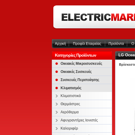
Αρχική
Προφίλ Εταιρείας
Προϊόντα
Ο 
Κατηγορίες Προϊόντων
LG Ocea
Οικιακές Μικροσυσκευές
Βρίσκεστε
Οικιακές Συσκευές
Συσκευές Περιποίησης
Κλιματισμός
Κλιματιστικά
Θερμάστρες
Αερόθερμα
Αφυγραντήρες Ιονιστές
Καλοριφέρ