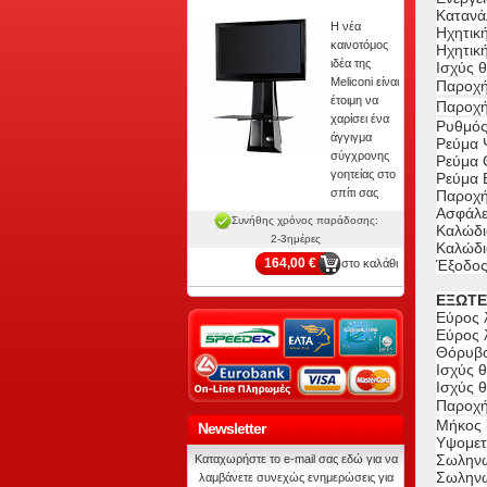
Κατανά
Η νέα
Ηχητικ
καινοτόμος
Ηχητικ
ιδέα της
Ισχύς 
Meliconi είναι
Παροχή 
έτοιμη να
Παροχή
χαρίσει ένα
Ρυθμός
άγγιγμα
Ρεύμα Ψ
σύγχρονης
Ρεύμα Θ
γοητείας στο
Ρεύμα 
σπίτι σας
Παροχή 
Ασφάλει
Συνήθης χρόνος παράδοσης:
Καλώδι
2-3ημέρες
Καλώδι
164,00 €
στο καλάθι
Έξοδος
ΕΞΩΤΕ
Εύρος λ
Εύρος λ
Θόρυβο
Ισχύς 
Ισχύς 
Παροχή
Μήκος (
Newsletter
Υψομετρ
Σωληνώσ
Καταχωρήστε το e-mail σας εδώ για να
Σωληνώσ
λαμβάνετε συνεχώς ενημερώσεις για