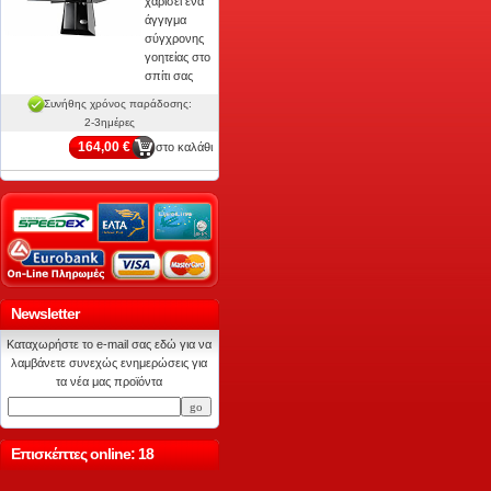
χαρίσει ένα
άγγιγμα
σύγχρονης
γοητείας στο
σπίτι σας
Συνήθης χρόνος παράδοσης:
2-3ημέρες
164,00 €
στο καλάθι
Newsletter
Καταχωρήστε το e-mail σας εδώ για να
λαμβάνετε συνεχώς ενημερώσεις για
τα νέα μας προϊόντα
Επισκέπτες online: 18