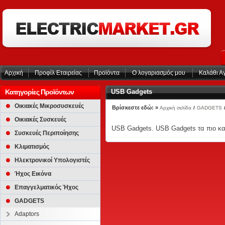
Αρχική
Προφίλ Εταιρείας
Προϊόντα
Ο λογαριασμός μου
Καλάθι Α
Κατηγορίες Προϊόντων
USB Gadgets
Οικιακές Μικροσυσκευές
Βρίσκεστε εδώ: »
Αρχική σελίδα
/
GADGETS
Οικιακές Συσκευές
USB Gadgets. USB Gadgets τα πιο κ
Συσκευές Περιποίησης
Κλιματισμός
Ηλεκτρονικοί Υπολογιστές
Ήχος Εικόνα
Επαγγελματικός Ήχος
GADGETS
Adaptors