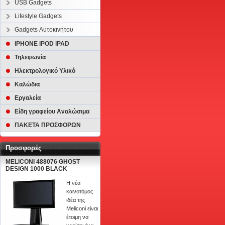
USB Gadgets
Lifestyle Gadgets
Gadgets Αυτοκινήτου
iPHONE iPOD iPAD
Τηλεφωνία
Ηλεκτρολογικό Υλικό
Καλώδια
Εργαλεία
Είδη γραφείου Αναλώσιμα
ΠΑΚΕΤΑ ΠΡΟΣΦΟΡΩΝ
Προσφορές
MELICONI 488076 GHOST
DESIGN 1000 BLACK
Η νέα
καινοτόμος
ιδέα της
Meliconi είναι
έτοιμη να