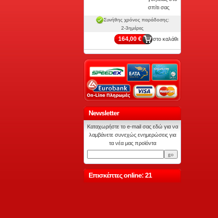
σπίτι σας
Συνήθης χρόνος παράδοσης:
2-3ημέρες
164,00 €
στο καλάθι
Newsletter
Καταχωρήστε το e-mail σας εδώ για να
λαμβάνετε συνεχώς ενημερώσεις για
τα νέα μας προϊόντα
Επισκέπτες online: 21