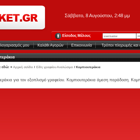
Σάββατο, 8 Αυγούστου, 2:48 μμ
Είσοδος Μέλους
λογαριασμός μου
Καλάθι Αγορών
Επικοινωνία
Tρόποι πληρωμής και
τεράκια
 εδώ: »
Αρχική σελίδα
/
Είδη γραφείου Αναλώσιμα
/ Κομπιουτεράκια
εράκια για τον εξοπλισμό γραφείου. Κομπιουτεράκια άμεση παράδοση. Κομπι