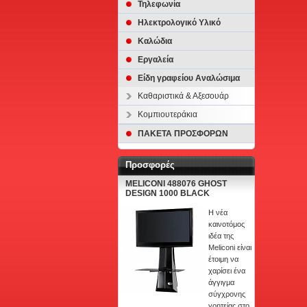
Τηλεφωνία
Ηλεκτρολογικό Υλικό
Καλώδια
Εργαλεία
Είδη γραφείου Αναλώσιμα
Καθαριστικά & Αξεσουάρ
Κομπιουτεράκια
ΠΑΚΕΤΑ ΠΡΟΣΦΟΡΩΝ
Προσφορές
MELICONI 488076 GHOST
DESIGN 1000 BLACK
Η νέα
καινοτόμος
ιδέα της
Meliconi είναι
έτοιμη να
χαρίσει ένα
άγγιγμα
σύγχρονης
γοητείας στο