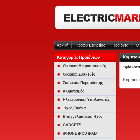
Αρχική
Προφίλ Εταιρείας
Προϊόντα
Ο 
Κατηγορίες Προϊόντων
Κομπιου
Οικιακές Μικροσυσκευές
Βρίσκεστε
Οικιακές Συσκευές
Κομπιουτ
Συσκευές Περιποίησης
Κλιματισμός
Ηλεκτρονικοί Υπολογιστές
Ήχος Εικόνα
Επαγγελματικός Ήχος
GADGETS
iPHONE iPOD iPAD